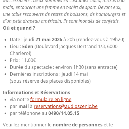
#accessibilité : Deux hommes en costumes clairs, micros à la
main, entourent une femme en t-shirt de sport.
Devant eux,
une table recouverte de restes de boissons, de hamburgers et
d’un petit drapeau américain. Ils sont inondés de confettis.
Où et quan
d ?
Date : jeudi
21 mai 2026
à 20h (rendez-vous à 19h20)
Lieu :
Eden
(
Boulevard Jacques Bertrand 1/3, 6000
Charleroi
)
Prix : 11,00€
Durée du spectacle :
environ 1h30 (sans entracte)
Dernières inscriptions : jeudi 14 mai
(sous réserve des places disponibles)
Informations et Réservations
via notre
formulaire en ligne
par
mail
à
reservations@audioscenic.be
par téléphone au
0490/14.05.15
Veuillez mentionner le
nombre de personnes
et le